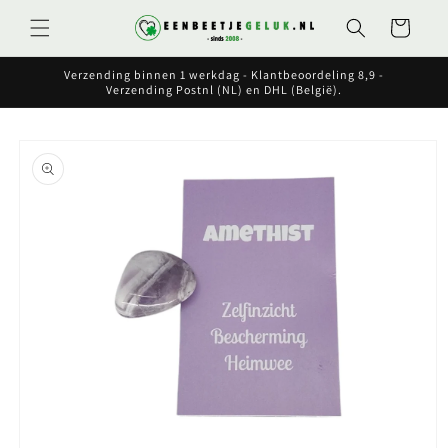
Meteen
naar de
Winkelwagen
content
Verzending binnen 1 werkdag - Klantbeoordeling 8,9 -
Verzending Postnl (NL) en DHL (België).
Ga direct naar
productinformatie