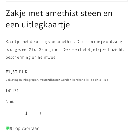
Media
1
Zakje met amethist steen en
openen
in
een uitlegkaartje
modaal
Kaartje met de uitleg van amethist. De steen die je ontvang
is ongeveer 2 tot 3 cm groot. De steen helpt je bij zelfinzicht,
bescherming en heimwee.
Normale
€1,50 EUR
prijs
Belastingen inbegrepen.
Verzendkosten
worden berekend bij de checkout.
SKU:
141131
Aantal
Aantal
Aantal
verlagen
verhogen
voor
voor
91 op voorraad