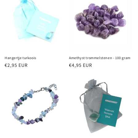
Hangertje turkoois
Amethyst trommelstenen - 100 gram
Normale
€2,95 EUR
Normale
€4,95 EUR
prijs
prijs