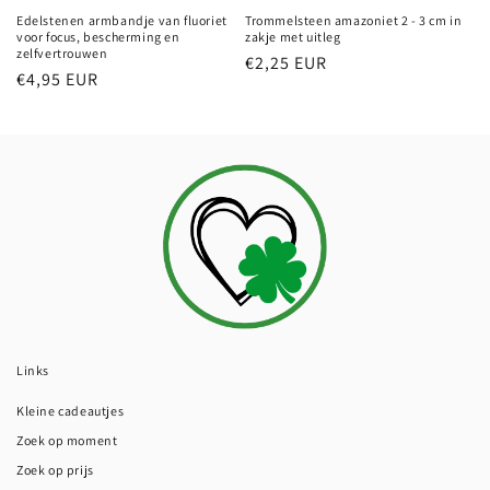
Edelstenen armbandje van fluoriet
Trommelsteen amazoniet 2 - 3 cm in
voor focus, bescherming en
zakje met uitleg
zelfvertrouwen
Normale
€2,25 EUR
Normale
€4,95 EUR
prijs
prijs
Links
Kleine cadeautjes
Zoek op moment
Zoek op prijs