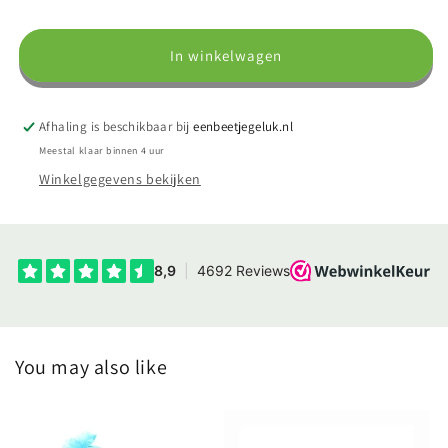
Zakje
Zakje
met
met
amethist
amethist
In winkelwagen
steen
steen
en
en
een
een
Afhaling is beschikbaar bij
eenbeetjegeluk.nl
uitlegkaartje
uitlegkaartje
Meestal klaar binnen 4 uur
Winkelgegevens bekijken
You may also like