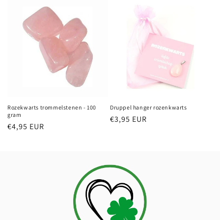
Rozekwarts trommelstenen - 100
Druppel hanger rozenkwarts
gram
Normale
€3,95 EUR
Normale
€4,95 EUR
prijs
prijs