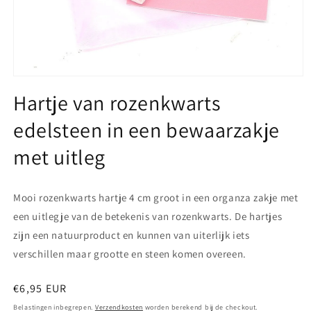
Media
1
Hartje van rozenkwarts
openen
in
edelsteen in een bewaarzakje
modaal
met uitleg
Mooi rozenkwarts hartje 4 cm groot in een organza zakje met
een uitlegje van de betekenis van rozenkwarts. De hartjes
zijn een natuurproduct en kunnen van uiterlijk iets
verschillen maar grootte en steen komen overeen.
Normale
€6,95 EUR
prijs
Belastingen inbegrepen.
Verzendkosten
worden berekend bij de checkout.