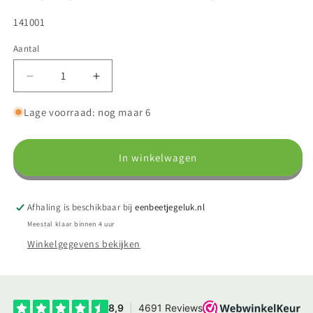
SKU:
141001
Aantal
Aantal
Aantal
verlagen
verhogen
voor
voor
Lage voorraad: nog maar 6
Hartje
Hartje
van
van
rozenkwarts
rozenkwarts
In winkelwagen
edelsteen
edelsteen
in
in
een
een
Afhaling is beschikbaar bij
eenbeetjegeluk.nl
bewaarzakje
bewaarzakje
Meestal klaar binnen 4 uur
met
met
uitleg
uitleg
Winkelgegevens bekijken