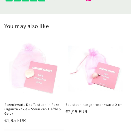
You may also like
Rozenkwarts Knuffelsteen in Roze
Edelsteen hanger rozenkwarts 2 cm
Organza Zakje – Steen van Liefde &
Normale
€2,95 EUR
Geluk
prijs
Normale
€1,95 EUR
prijs