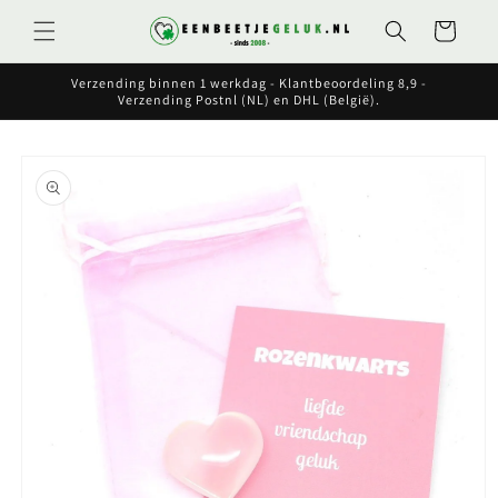
Meteen
naar de
Winkelwagen
content
Verzending binnen 1 werkdag - Klantbeoordeling 8,9 -
Verzending Postnl (NL) en DHL (België).
Ga direct naar
productinformatie