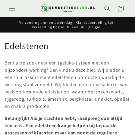
Meteen
naar de
Winkelwagen
content
Verzending binnen 1 werkdag - Klantbeoordeling 8,9 -
Verzending Postnl (NL) en DHL (België).
C
Edelstenen
o
Bent u op zoek naar een (geluks-) steen met een
l
bijzondere werking? Dan vindt u deze hier. Wij bieden u
een ruim assortiment edelstenen producten waarbij de
l
werking staat vermeld. Wij bieden een ruime selectie van
e
veelvoorkomende edelstenen, waaronder rozenkwarts,
tijgeroog, turkoois, amethist, bergkristal, unakiet, opaliet
c
en chakra producten.
t
Belangrijk! Als je klachten hebt, raadpleeg dan altijd
i
een arts. Een edelsteen kan je helpen bij bepaalde
processen of klachten maar kan nooit de reguliere