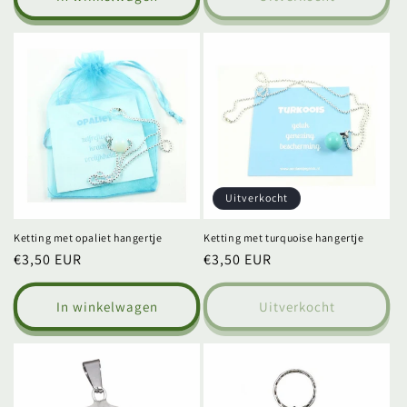
Uitverkocht
Ketting met opaliet hangertje
Ketting met turquoise hangertje
Normale
€3,50 EUR
Normale
€3,50 EUR
prijs
prijs
In winkelwagen
Uitverkocht