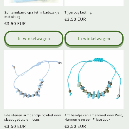
Splitarmband opaliet in kadozakje
Tijgeroog ketting
met uitleg
Normale
€3,50 EUR
Normale
€3,50 EUR
prijs
prijs
In winkelwagen
In winkelwagen
Edelstenen armbandje howliet voor
Armbandje van amazoniet voor Rust,
slaap, geduld en focus
Harmonie en een Frisse Look
Normale
€3,50 EUR
Normale
€3,50 EUR