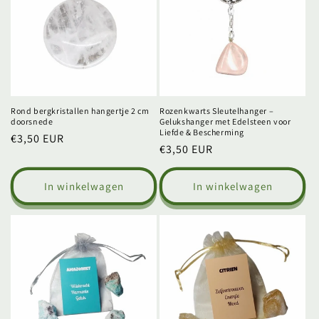
Rond bergkristallen hangertje 2 cm
Rozenkwarts Sleutelhanger –
doorsnede
Gelukshanger met Edelsteen voor
Liefde & Bescherming
Normale
€3,50 EUR
Normale
€3,50 EUR
prijs
prijs
In winkelwagen
In winkelwagen