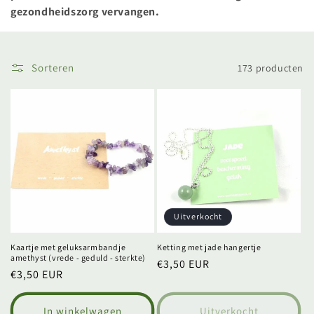
e
gezondheidszorg vervangen.
:
Sorteren
173 producten
Uitverkocht
Kaartje met geluksarmbandje
Ketting met jade hangertje
amethyst (vrede - geduld - sterkte)
Normale
€3,50 EUR
Normale
€3,50 EUR
prijs
prijs
In winkelwagen
Uitverkocht