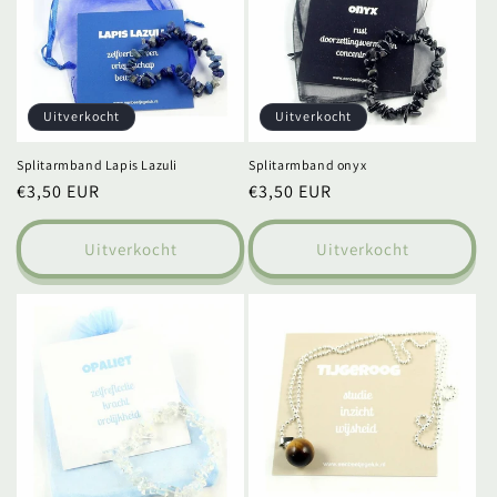
Uitverkocht
Uitverkocht
Splitarmband Lapis Lazuli
Splitarmband onyx
Normale
€3,50 EUR
Normale
€3,50 EUR
prijs
prijs
Uitverkocht
Uitverkocht