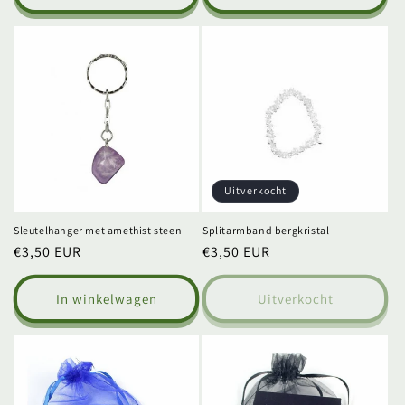
Uitverkocht
Sleutelhanger met amethist steen
Splitarmband bergkristal
Normale
€3,50 EUR
Normale
€3,50 EUR
prijs
prijs
In winkelwagen
Uitverkocht