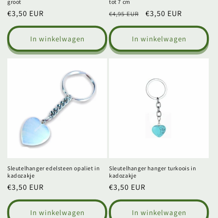
groot
tot 7 cm
Normale
€3,50 EUR
Normale
Aanbiedingsprijs
€3,50 EUR
€4,95 EUR
prijs
prijs
In winkelwagen
In winkelwagen
Sleutelhanger edelsteen opaliet in
Sleutelhanger hanger turkoois in
kadozakje
kadozakje
Normale
€3,50 EUR
Normale
€3,50 EUR
prijs
prijs
In winkelwagen
In winkelwagen