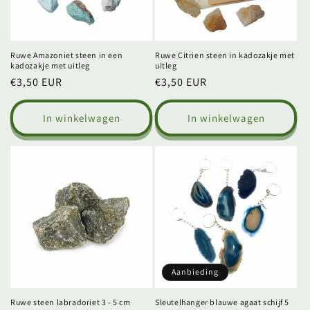
Ruwe Amazoniet steen in een
Ruwe Citrien steen in kadozakje met
kadozakje met uitleg
uitleg
Normale
€3,50 EUR
Normale
€3,50 EUR
prijs
prijs
In winkelwagen
In winkelwagen
Aanbieding
Ruwe steen labradoriet 3 - 5 cm
Sleutelhanger blauwe agaat schijf 5